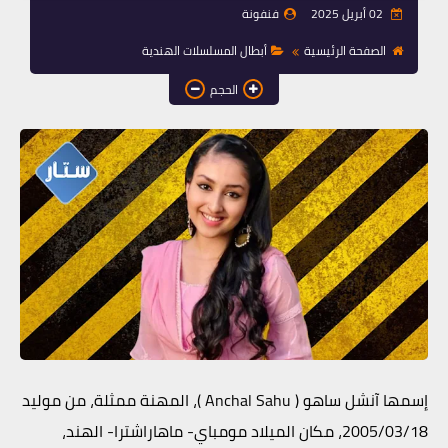
02 أبريل 2025
فنفونة
الصفحة الرئيسية
أبطال المسلسلات الهندية
الحجم
إسمها
آنشل ساهو
(
Anchal Sahu
)، المهنة ممثلة، من موليد
2005/03/18، مكان الميلاد مومباي- ماهاراشترا- الهند،