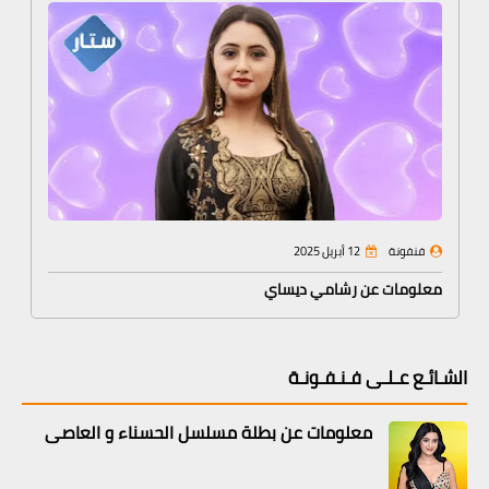
فنفونة
12 أبريل 2025
معلومات عن رشامي ديساي
الشـائـع عـلـى فـنـفـونـة
معلومات عن بطلة مسلسل الحسناء و العاصي