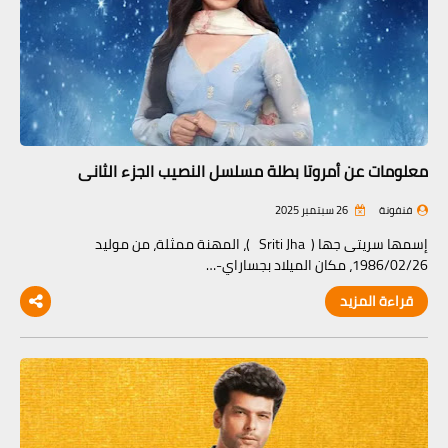
معلومات عن أمروتا بطلة مسلسل النصيب الجزء الثاني
فنفونة
26 سبتمبر 2025
إسمها سريتى جها ( Sriti Jha )، المهنة ممثلة، من موليد
1986/02/26، مكان الميلاد بجساراي-…
قراءة المزيد