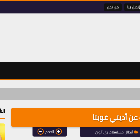
إتصل بنا
من نحن
الش
ن أديتي غوبتا
الحجم
أبطال مسلسلات زي ألوان