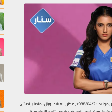
إسمها أديتي غوبتا ( Additi Gupta )، المهنة ممثلة، من موليد 1988/04/21، مكان الميلاد بوبال- ماديا براديش،
ثور، الحالة الإجتماعية متزوجة، إسم الزوج كبير شوبرا، تاريخ الزواج سنة