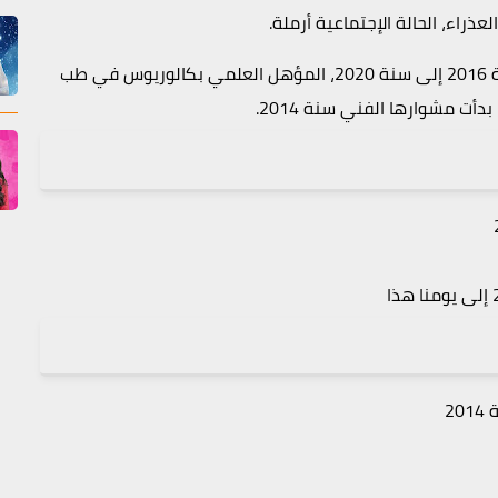
حيث كانت متزوجة من الممثل آشوتوش باكري من سنة 2016 إلى سنة 2020، المؤهل العلمي بكالوريوس في طب
دأت مشوارها الفني سنة 2014.