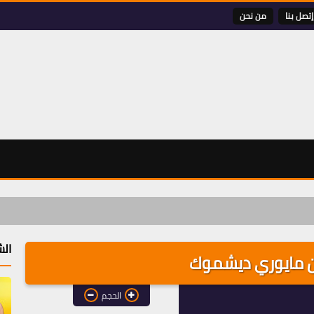
إتصل بنا
من نحن
الش
 مايوري ديشموك
الحجم