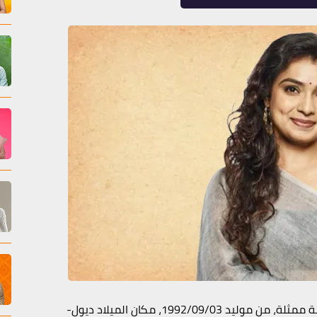
إسمها مايوري ديشموك ( Mayuri Deshmukh )، المهنة ممثلة، من موليد 1992/09/03، مكان الميلاد ديول-